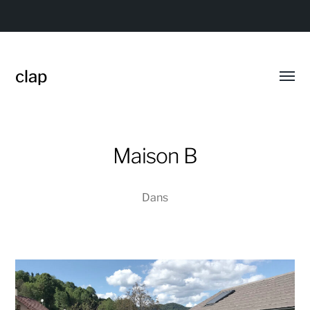
clap
Affic
le
menu
Maison B
Dans